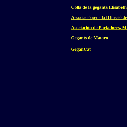
Colla de la geganta Elisabet
A
ssociació per a la
DI
fussió d
Asociación de Portadores, M
Gegants de Mataro
GeganCat