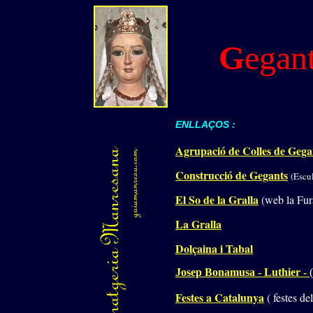
G
egant
ENLLAÇOS :
Agrupació de Colles de Gega
Construcció de Gegants
(Escu
El So de la Gralla
(web la Fur
La Gralla
Dolçaina i Tabal
Josep Bonamusa - Luthier -
Festes a Catalunya
( festes de