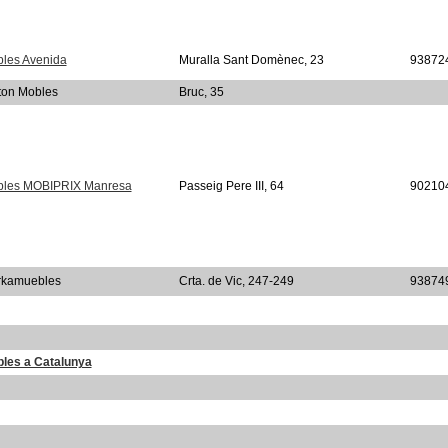
les Avenida
Muralla Sant Domènec, 23
93872
ton Mobles
Bruc, 35
les MOBIPRIX Manresa
Passeig Pere III, 64
90210
kamuebles
Crta. de Vic, 247-249
93874
les a Catalunya