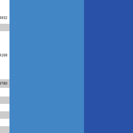
4932
4168
9780