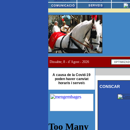
Dissabte, 8 - d`Agost - 2026
A causa de la Covid-19
poden haver canviat
horaris i servei
s
CONSCAR