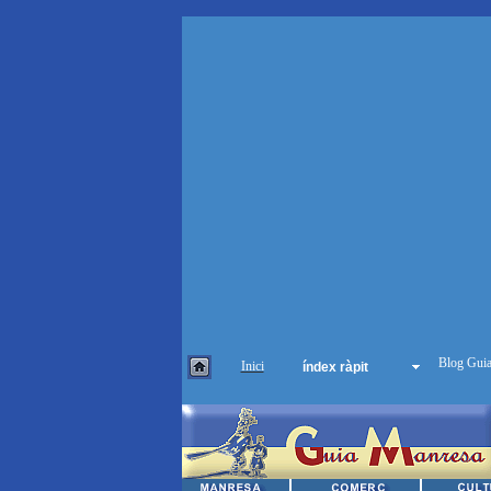
Inici
índex ràpit