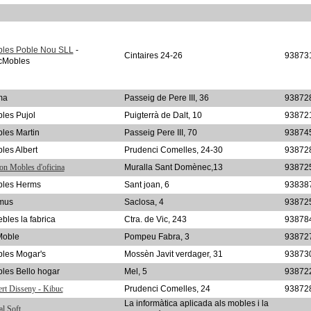
les Poble Nou SLL
-
Cintaires 24-26
93873
cMobles
ma
Passeig de Pere III, 36
93872
les Pujol
Puigterrà de Dalt, 10
93872
les Martin
Passeig Pere III, 70
93874
les Albert
Prudenci Comelles, 24-30
93872
on Mobles d'oficina
Muralla Sant Domènec,13
93872
les Herms
Sant joan, 6
93838
mus
Saclosa, 4
93872
bles la fabrica
Ctra. de Vic, 243
93878
Moble
Pompeu Fabra, 3
93872
les Mogar's
Mossèn Javit verdager, 31
93873
les Bello hogar
Mel, 5
93872
rt Disseny - Kibuc
Prudenci Comelles, 24
93872
La informàtica aplicada als mobles i la
al Soft