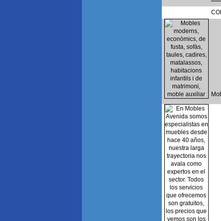
CO
Mob