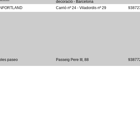
decoració - Barcelona
NFORTLAND
Carrió nº 24 - Viladordis nº 29
93872
les paseo
Passeig Pere III, 88
93877