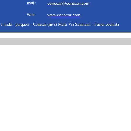
conscar@conscar.com
mail :
www.conscar.com
Web :
a mida - parquets - Conscar (mvs) Marti Via Saumenll - Fuster ebenista