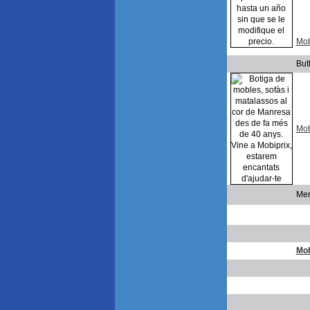
Mob
But
Mob
Mer
Mob