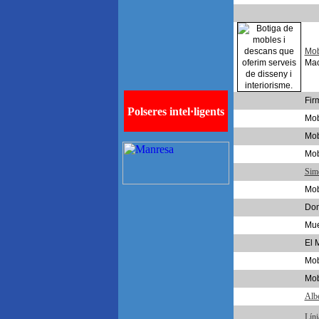
Mob
Ma
Fir
Mob
Mob
Mob
Sim
Mob
Do
Mue
El 
Mob
Mob
Albe
Líni