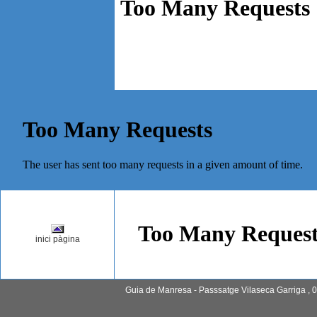
inici pàgina
Guia de Manresa - Passsatge Vilaseca Garriga , 0