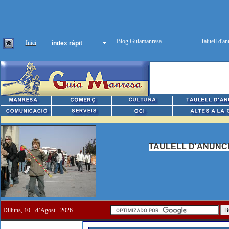
Inici
índex ràpit
TAULELL
D'ANUNC
Dilluns, 10 - d`Agost - 2026