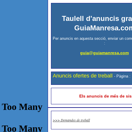
Taulell d'anuncis gra
GuiaManresa.co
Per anuncis en aquesta secció, enviar un corr
:
guia@guiamanresa.com
Anuncis ofertes de treball
- Pàgina :
Els anuncis de més de si
>>> Demandes de treball