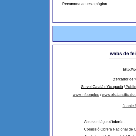
Recomana aquesta pàgina :
webs de fein
http://
(cercador de 
Servei Català d'Ocupació
/
Publi
www.infoenpleo
/
www.elsclassificats
Jooble
Altres enllàços d'interés :
Comissió Obrera Nacional de 