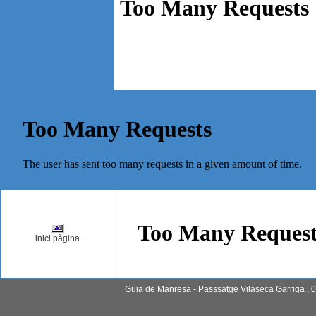
inici pàgina
Guia de Manresa - Passsatge Vilaseca Garriga , 0