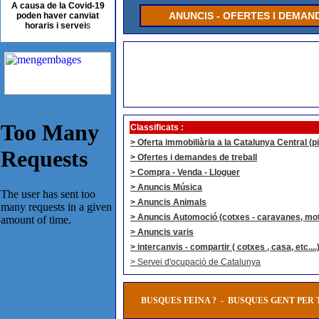
A causa de la Covid-19
ANUNCIS -
OFERTES I DEMAND
poden haver canviat
horaris i servei
s
Classificats :
> Oferta immobiliària a la Catalunya Central (pi
> Ofertes i demandes de treball
> Compra - Venda - Lloguer
> Anuncis Música
> Anuncis Animals
> Anuncis Automoció (cotxes - caravanes, moto
> Anuncis varis
> intercanvis - compartir ( cotxes , casa, etc....
> Servei d'ocupació de Catalunya
BUSQUES FEINA ?
-
BUSQUES GENT PER 