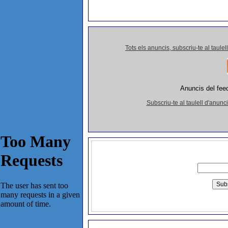
Tots els anuncis, subscriu-te al taulel
Anuncis del feed
Subscriu-te al taulell d'anu
subscriu-te gratis amb el teu E-mail a
Delivered