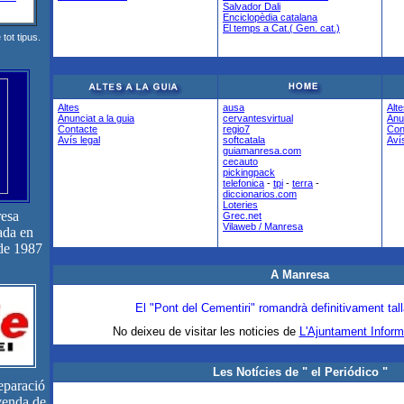
Salvador Dali
Enciclopèdia catalana
El temps a Cat.( Gen. cat.)
tot tipus.
Altes
ausa
Alte
Anunciat a la guia
cervantesvirtual
Anun
Contacte
regio7
Con
Avís legal
softcatala
Avís
guiamanresa.com
cecauto
pickingpack
telefonica
-
tpi
-
terra
-
diccionarios.com
Loteries
resa
Grec.net
Vilaweb / Manresa
ada en
 de 1987
A Manresa
El "Pont del Cementiri" romandrà definitivament talla
No deixeu de visitar les noticies de
L'Ajuntament Infor
Les Notícies de " el Periódico "
eparació
 venda de