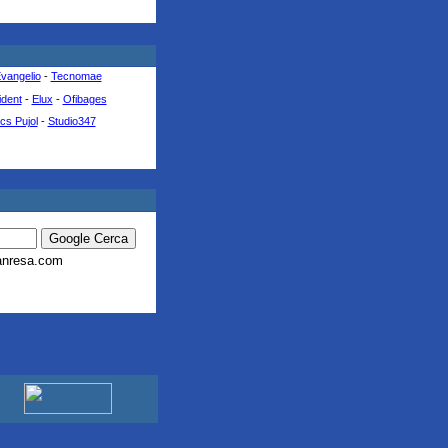
vangelio
-
Tecnomae
ident
-
Elux
-
Ofibages
ics Pujol
-
Studio347
anresa.com