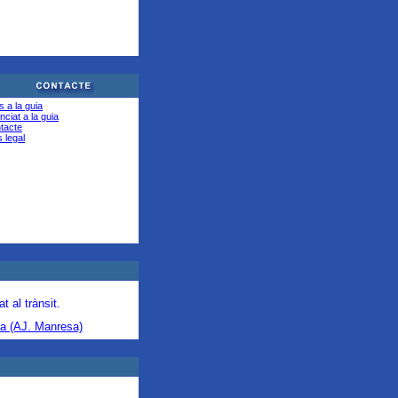
s a la guia
ciat a la guia
tacte
 legal
t al trànsit.
ma (AJ. Manresa)