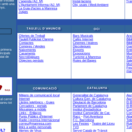
 treballa
L'agenda (AJ. M)
Instal·lacions
Tra
 i amb una
L'Ajuntament Informa (AJ. M)
Obj. usats i Medi Ambient
nys.
La Guia d'actes a Manresa
Jutjats
Ofertes de Treball
Bars Musicals
Arx
Taulell Publicitat Clarena
Cafès Internet
Bib
Contactes
Cinemes i teatres
Bib
Compres i Vendes
Discoteques
Gas
 primera
Naixements
Esports
Enti
incipals
Casaments
Exposicions
Mus
utat de
Necrològiques
Turisme a Manresa
Mu
Objectes perduts
Rutes del Bages
Sal
Mus
Fes
man
Mitjans de comunicació local
Generalitat de Catalunya
Aju
Internet
Cultura Gen. de Catalunya
Aju
al carrer
Llistins telefònics - Guies
Diputació de Barcelona
El 
bareu tot
Cercadors - portals
Parlament de Catalunya
El 
Missatges a mòbils
Institut d'estadística
Con
Links - Enllaços
Institut Cartogràfic de Cat.
Con
Punts Públics d'Internet
Racc
-
Port Aventura
Aba
Radio i premsa Internacional
F.C. Barcelona
Tele
correu@manresa.com
Les Festes
-
Teatre del Liceu
Rut
links a webs personals
TV3
Tur
A?
Alertes de Virus
Servei Català de Trànsit