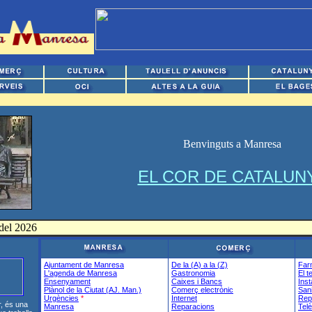
Benvinguts a Manresa
EL COR DE CATALUN
 del 2026
Ajuntament de Manresa
De la (A) a la (Z)
Far
L'agenda de Manresa
Gastronomia
El t
Ensenyament
Caixes i Bancs
Inst
Plànol de la Ciutat (AJ. Man.)
Comerç electrònic
Sani
Urgències
*
Internet
Rep
r, és una
Manresa
Reparacions
Telè