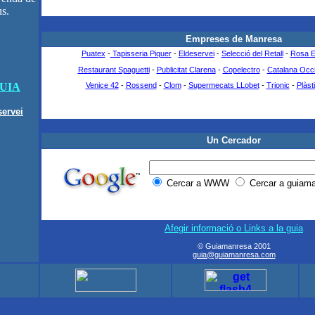
us.
Empreses de Manresa
Puatex
-
Tapisseria Piquer
-
Eldeservei
-
Selecció del Retall
-
Rosa E
Restaurant Spaguetti
-
Publicitat Clarena
-
Copelectro
-
Catalana Occ
GUIA
Venice 42
-
Rossend
-
Clom
-
Supermecats LLobet
-
Trionic
-
Plàst
ervei
Un Cercador
Cercar a WWW
Cercar a guiam
Afegir
informació o Links a la guia
© Guiamanresa 2001
guia@guiamanresa.com