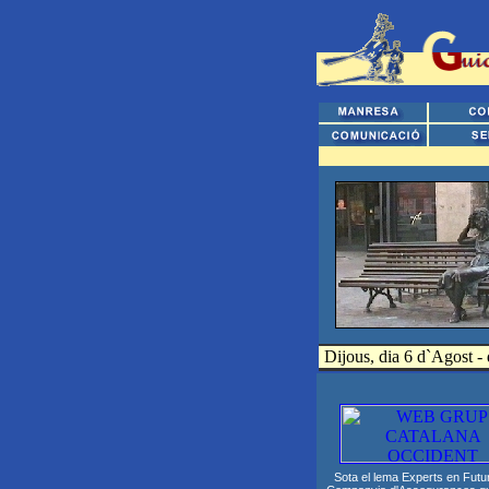
Dijous, dia 6 d`Agost -
Sota el lema Experts en Futu