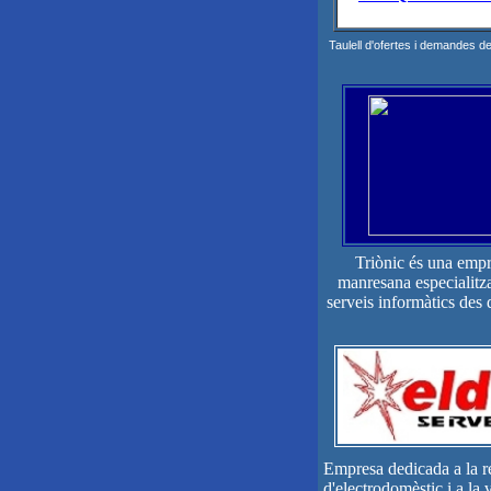
Taulell d'ofertes i demandes de 
Triònic és una emp
manresana especialitz
serveis informàtics des
Empresa dedicada a la r
d'electrodomèstic i a la