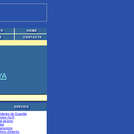
YA
màcies de Guardia
emps (tv3)
al·lacions
tat
aracions
fons d'interès