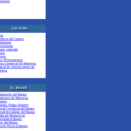
nsports
ius
lioteca del Casino
lioteques
tronomia
tats culturals
ica
seus
es d'Exposicions
eu comarcal de Manresa
tival de cinema negre de
resa
ntaments del Bages
ntament de Manresa
Bages
Bages (Palau Robert)
sell Comarcal del Bages
sell tecnològic del Bages
dia de Montserrat
treball al Bages
es del Bages
isme Rural al Bages