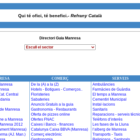
Qui té ofici, té benefici.
- Refrany Català
Directori Guia Manresa
RESA
COMERÇ
SERVEIS
Manresa
De la (A) a la (Z)
Ambulàncies
nresa
Hotels - Botigues - Comerços..
Farmàcies de Guàrdia
at. Central
Floristeries
El temps a Manresa
adania
Sabateries
Cementiri Municipal
Anuncis Gratuïs a la guia
Instal·lacions
 de Manresa
Gastronomia - Restaurants
Sanitaris
Oferta de pizzes online
Reparacions - serveis tècni
sme a Manresa
Ofertes FNAC
Telèfons d’interès
 Manresa 2012
Caixes i Bancs - finances
Les fases de la Lluna
tament Manresa)
Catalunya Caixa BBVA (Manresa)
l’alberg de Manresa
orma (AJ. Man.)
Comerç electrònic
Transports
-
Taxis
esa
Gastronomia
Religiosos - Santorals