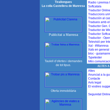
Tirallongues
Radio i premsa 
La colla Castellera de Manresa
Softcatala
Traductor Onlin
Traduccions uni
Tradución al cas
Tradueix amb el
Traductor Gen. 
Traductor de Wi
Traductor Softca
Publicitat a Manresa
Traductor
- Open
Televisió per Int
Xat - #
Manresa
Xats en general
bloc - guiamanr
Typetester
Taulell d’ofertes i demandes
Més comunicaci
de tot tipus.
ALTES A
Altes
Anunciat a la gu
Contacte
Avís legal
El vostres sugg
Oferta immobiliària
Seguretat Onlin