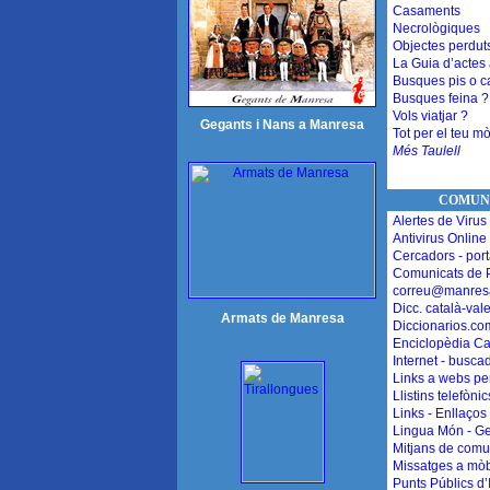
Casaments
Necrològiques
Objectes perdut
La Guia d’actes
Busques pis o c
Busques feina ?
Vols viatjar ?
Gegants i Nans a Manresa
Tot per el teu mò
Més Taulell
COMUN
Alertes de Virus
Antivirus Online
Cercadors - port
Comunicats de 
correu@manres
Dicc. català-val
Armats de Manresa
Diccionarios.co
Enciclopèdia Ca
Internet - busca
Links a webs pe
Llistins telefòn
Links - Enllaços
Lingua Món - G
Mitjans de comu
Missatges a mòb
Punts Públics d’