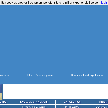
itza cookies pròpies i de tercers per oferir-te una millor experiència i servei
llegi