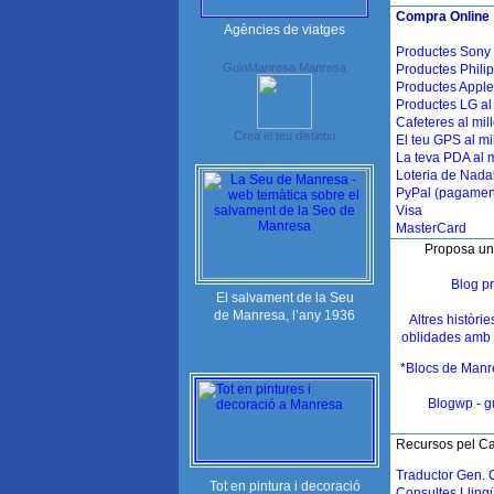
Compra Online 
Agències de viatges
Productes Sony a
GuiaManresa Manresa
Productes Philip
Productes Apple 
Productes LG al 
Cafeteres al mil
Crea el teu distintiu
El teu GPS al mi
La teva PDA al m
Loteria de Nada
PyPal
(pagament
Visa
MasterCard
Proposa un
Blog pr
El salvament de la Seu
de Manresa, l’any 1936
Altres històri
oblidades amb 
*
Blocs de Manr
Blogwp - 
Recursos pel Cat
Traductor Gen. 
Tot en pintura i decoració
Consultes Llingü