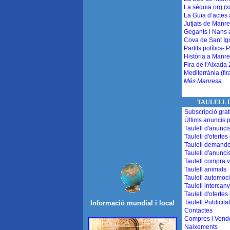
L
a sèquia.org (x
La Guia d’actes
Jutjats de Manr
Gegants i Nans
Cova de Sant Ign
Partits polítics- P
Història a Manr
Fira de l'Aixada
Mediterrània (fir
Més Manresa
TAULELL 
Subscripció gratu
Últims anuncis p
Taulell d'anuncis
Taulell d'ofertes 
Taulell demandes
Taulell d'anunci
Taulell compra 
Taulell animals
Taulell automoc
Taulell intercanv
Taulell d'ofertes
Taulell Publicita
Informació mundial i local
Contactes
Compres i Vend
Naixements