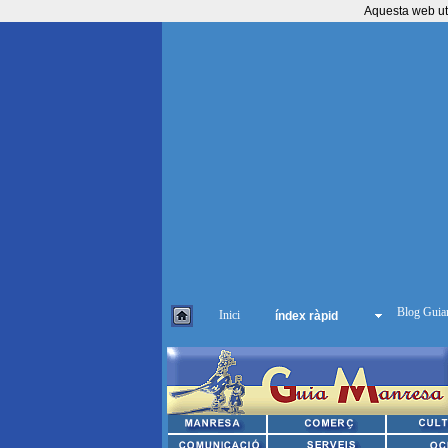
Aquesta web util
Inici
índex ràpid