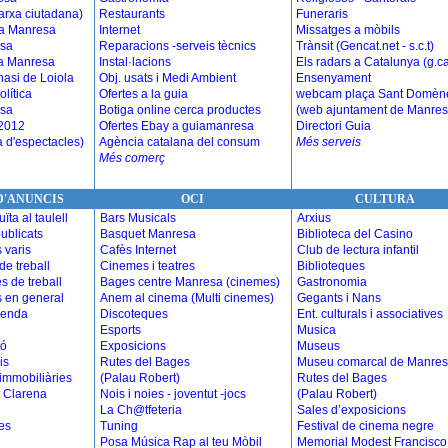
arxa ciutadana)
Restaurants
Funeraris
 a Manresa
Internet
Missatges a mòbils
esa
Reparacions -serveis tècnics
Trànsit (Gencat.net - s.c.t)
 a Manresa
Instal·lacions
Els radars a Catalunya (g.ca
asi de Loiola
Obj. usats i Medi Ambient
Ensenyament
olítica
Ofertes a la guia
webcam plaça Sant Domèn
esa
Botiga online cerca productes
(web ajuntament de Manres
 2012
Ofertes Ebay a guiamanresa
Directori Guia
a d'espectacles)
Agència catalana del consum
Més serveis
Més comerç
D'ANUNCIS
OCI
CULTURA
ïta al taulell
Bars Musicals
Arxius
ublicats
Basquet Manresa
Biblioteca del Casino
 varis
Cafès Internet
Club de lectura infantil
de treball
Cinemes i teatres
Biblioteques
 de treball
Bages centre Manresa (cinemes)
Gastronomia
s en general
Anem al cinema (Multi cinemes)
Gegants i Nans
venda
Discoteques
Ent. culturals i associatives
Esports
Musica
ió
Exposicions
Museus
is
Rutes del Bages
Museu comarcal de Manre
 immobiliàries
(Palau Robert)
Rutes del Bages
t Clarena
Nois i noies - joventut -jocs
(Palau Robert)
La Ch@tfeteria
Sales d’exposicions
es
Tuning
Festival de cinema negre
Posa Música Rap al teu Mòbil
Memorial Modest Francisco