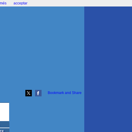
r més
acceptar