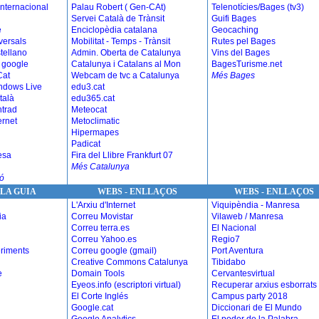
Internacional
Palau Robert ( Gen-CAt)
Telenotícies/Bages (tv3)
Servei Català de Trànsit
Guifi Bages
e
Enciclopèdia catalana
Geocaching
versals
Mobilitat - Temps - Trànsit
Rutes pel Bages
tellano
Admin. Oberta de Catalunya
Vins del Bages
 google
Catalunya i Catalans al Mon
BagesTurisme.net
Cat
Webcam de tvc a Catalunya
Més Bages
ndows Live
edu3.cat
talà
edu365.cat
trad
Meteocat
ernet
Metoclimatic
Hipermapes
Padicat
esa
Fira del Llibre Frankfurt 07
Més Catalunya
ó
 LA GUIA
WEBS - ENLLAÇOS
WEBS - ENLLAÇOS
L'Arxiu d'Internet
Viquipèndia - Manresa
ia
Correu Movistar
Vilaweb / Manresa
Correu terra.es
El Nacional
Correu Yahoo.es
Regio7
eriments
Correu google (gmail)
Port Aventura
Creative Commons Catalunya
Tibidabo
e
Domain Tools
Cervantesvirtual
Eyeos.info (escriptori virtual)
Recuperar arxius esborrats
El Corte Inglés
Campus party 2018
Google.cat
Diccionari de El Mundo