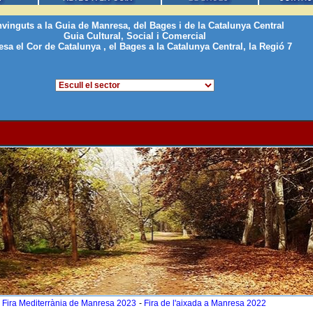
vinguts a la Guia de Manresa, del Bages i de la Catalunya Centra
l
Guia Cultural, Social i Comercial
sa el Cor de Catalunya , el Bages a la Catalunya Central, la Regió 7
Fira Mediterrània de Manresa 2023
-
Fira de l'aixada a Manresa 2022