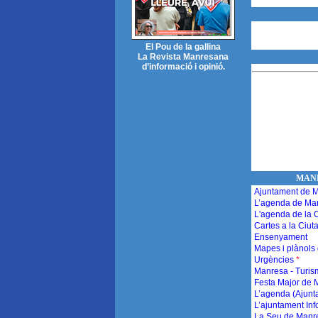
El Pou de la gallina
La Revista Manresana
d’informació i opinió.
MAN
Ajuntament de 
L’agenda de Ma
L'agenda de la C
Cartes a la Ciut
Ensenyament
Mapes i plànols
Urgències
*
Manresa - Turi
Festa Major de
L’agenda (Ajun
L’ajuntament Inf
La Seu de Manr