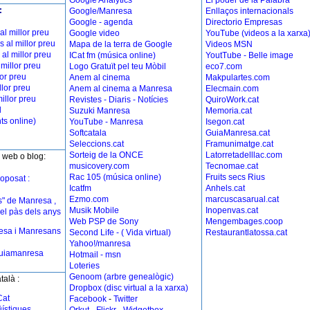
Google Analytics
El poder de la Palabra
:
Google/Manresa
Enllaços internacionals
Google - agenda
Directorio Empresas
l millor preu
Google video
YouTube (videos a la xarxa
s al millor preu
Mapa de la terra de Google
Videos MSN
al millor preu
ICat fm (música online)
YoutTube - Belle image
millor preu
Logo Gratuït pel teu Mòbil
eco7.com
lor preu
Anem al cinema
Makpulartes.com
llor preu
Anem al cinema a Manresa
Elecmain.com
illor preu
Revistes - Diaris - Notícies
QuiroWork.cat
l
Suzuki Manresa
Memoria.cat
s online)
YouTube - Manresa
Isegon.cat
Softcatala
GuiaManresa.cat
Seleccions.cat
Framunimatge.cat
Sorteig de la ONCE
Latorretadelllac.com
 web o blog:
musicovery.com
Tecnomae.cat
Rac 105 (música online)
Fruits secs Rius
oposat :
Icatfm
Anhels.cat
Ezmo.com
marcuscasarual.cat
es" de Manresa ,
Musik Mobile
Inopenvas.cat
el pàs dels anys
Web PSP de Sony
Mengembages.coop
esa i Manresans
Second Life - ( Vida virtual)
Restaurantlatossa.cat
Yahoo!/manresa
guiamanresa
Hotmail - msn
Loteries
Genoom
(arbre genealògic)
alà :
Dropbox (disc virtual a la xarxa)
Cat
Facebook
-
Twitter
ístiques