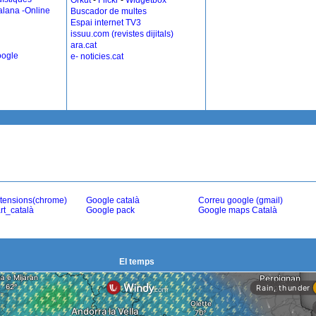
Orkut
-
Flickr
-
Widgetbox
alana -Online
Buscador de multes
Espai internet TV3
issuu.com (revistes dijitals)
ara.cat
oogle
e- noticies.cat
tensions(chrome)
Google català
Correu google (gmail)
rt_català
Google pack
Google maps Català
El temps