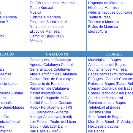
Grafítis i pintades a Manresa
L’agenda de Manresa
Teatre Kursaal
Història a Manresa
s
Musica
webs temàtiques publicade
 a Manresa
Turisme a Manresa
Teatre Kursaal
asa ?
Fes el teu Sudoku diari
Turisme a Manresa
Mira la tele en directe
El Joc de Manresa
El Joc de Manresa
Més cultura
bil
Campi qui jugui 2009
Més oci
ICACIÓ
CATALUNYA
El BAGES
Comarques de Catalunya
Municipis del Bages
Agenda Catalunya Central
Ajuntaments del Bages
als
Generalitat de Catalunya
Ajuntament de Manresa
Premsa
Atles electrònic de Catalunya
Bages centres (multicineme
a.com
Cultura Gen. de Catalunya
El Bages - Consell Comarca
encià-balear
Diputació de Barcelona
Rutes pel Bages (Palau Rob
m
Parlament de Catalunya
Consell Comarcal del Bage
talana -Online
Institut d’estadística
Consell tecnològic del Bag
dors
Institut Cartogràfic de Cat.
Abadia de Montserrat
rsonals
Institut Català del Consum
Òmnium cultural Bages
ics-Guies-Mapes
Racc
-
Port Aventura
-
TV3
Teletreball al Bages
F.C. Barcelona
-
Albergs
Turisme Rural
en Cat
Motogp Catalunya (circuit)
Sant Benet de Bages
nicació local
Les Festes
-
Teatre del Liceu
Món Sant Benet - C. Alicia, e
ils
Gaudi
-
Salvador Dalí
-
Recursos didàctics
Internet
Pau Casals
-
Miró
-
del Bages