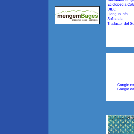
Eciclopèdia Cat
DIEC
Llengua.info
Softcatala
Traductor del G
Google ex
Google ea